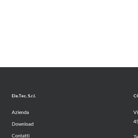
Ele.Tec. S.r.l.
C
Azienda
Vi
4
Download
Contatti
T