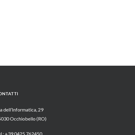
ONTATTI
a dell’Informatica, 29
5030 Occhiobello (RO)
el.: +39 0425.762450