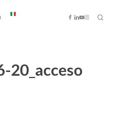
cerca
FACEBOOK
LINKEDIN
YOUTUBE
INSTAGRAM
I
6-20_acceso