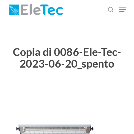
Salta
Menu
al
cerca
Chiudi
contenuto
menu
principale
Copia di 0086-Ele-Tec-
2023-06-20_spento