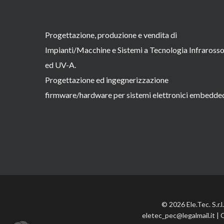
Progettazione, produzione e vendita di
Impianti/Macchine e Sistemi a Tecnologia Infraross
ed UV-A.
Progettazione ed ingegnerizzazione
firmware/hardware per sistemi elettronici embedde
© 2026 Ele.Tec. S.r.
eletec_pec@legalmail.it | 