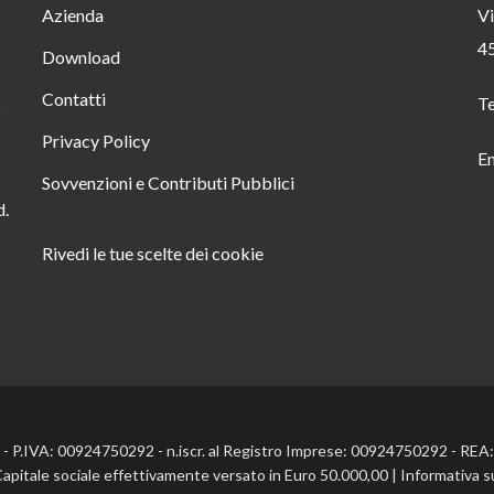
Azienda
Vi
4
Download
Contatti
T
o
Privacy Policy
Em
Sovvenzioni e Contributi Pubblici
d.
Rivedi le tue scelte dei cookie
l. - P.IVA: 00924750292 - n.iscr. al Registro Imprese: 00924750292 - RE
Capitale sociale effettivamente versato in Euro 50.000,00 |
Informativa s