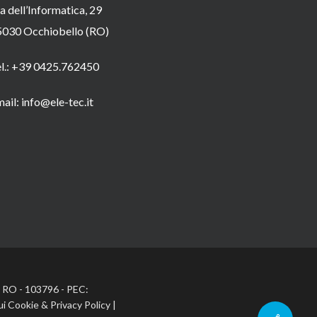
a dell’Informatica, 29
5030 Occhiobello (RO)
el.: +39 0425.762450
ail: info@ele-tec.it
A: RO - 103796 - PEC:
ui Cookie
&
Privacy Policy
|