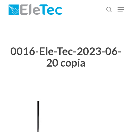
Salta
Menu
al
cerca
Chiudi
contenuto
menu
principale
0016-Ele-Tec-2023-06-
20 copia