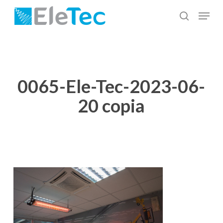
Salta
Menu
al
cerca
Chiudi
contenuto
menu
principale
0065-Ele-Tec-2023-06-
20 copia