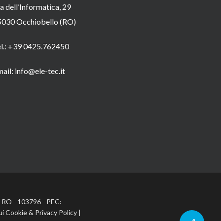
a dell’Informatica, 29
5030 Occhiobello (RO)
el.: +39 0425.762450
ail: info@ele-tec.it
A: RO - 103796 - PEC:
ui Cookie
&
Privacy Policy
|