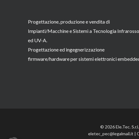
Progettazione, produzione e vendita di
Impianti/Macchine e Sistemi a Tecnologia Infraross
ed UV-A.
Progettazione ed ingegnerizzazione
firmware/hardware per sistemi elettronici embedde
© 2026 Ele.Tec. S.r.
eletec_pec@legalmail.it | 