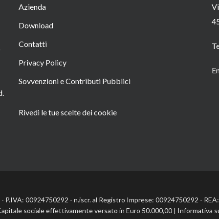
Azienda
Vi
4
Download
Contatti
T
o
Privacy Policy
Em
Sovvenzioni e Contributi Pubblici
d.
Rivedi le tue scelte dei cookie
l. - P.IVA: 00924750292 - n.iscr. al Registro Imprese: 00924750292 - RE
Capitale sociale effettivamente versato in Euro 50.000,00 |
Informativa s