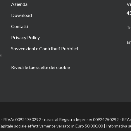
Azienda
Vi
4
Download
Contatti
T
o
Privacy Policy
Em
Sovvenzioni e Contributi Pubblici
d.
Rivedi le tue scelte dei cookie
l. - P.IVA: 00924750292 - n.iscr. al Registro Imprese: 00924750292 - RE
Capitale sociale effettivamente versato in Euro 50.000,00 |
Informativa s