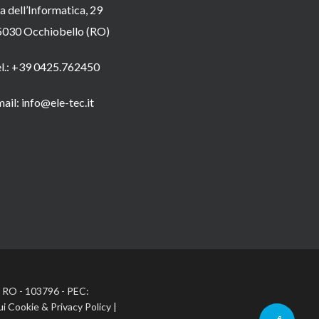
a dell’Informatica, 29
5030 Occhiobello (RO)
el.: +39 0425.762450
ail: info@ele-tec.it
A: RO - 103796 - PEC:
ui Cookie
&
Privacy Policy
|