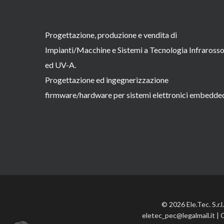
Progettazione, produzione e vendita di
Impianti/Macchine e Sistemi a Tecnologia Infraross
ed UV-A.
Progettazione ed ingegnerizzazione
firmware/hardware per sistemi elettronici embedde
© 2026 Ele.Tec. S.r.
eletec_pec@legalmail.it | 