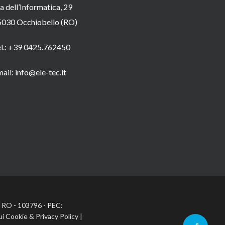
a dell’Informatica, 29
5030 Occhiobello (RO)
el.: +39 0425.762450
ail: info@ele-tec.it
A: RO - 103796 - PEC:
ui Cookie
&
Privacy Policy
|