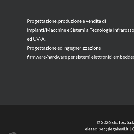
Progettazione, produzione e vendita di
Impianti/Macchine e Sistemi a Tecnologia Infraross
ed UV-A.
Progettazione ed ingegnerizzazione
firmware/hardware per sistemi elettronici embedde
© 2026 Ele.Tec. S.r.
eletec_pec@legalmail.it | 