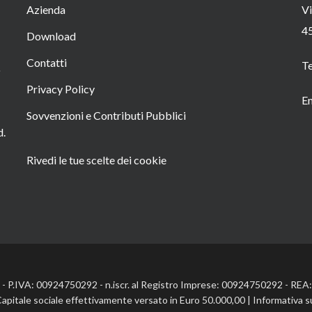
Azienda
Vi
4
Download
Contatti
T
o
Privacy Policy
Em
Sovvenzioni e Contributi Pubblici
d.
Rivedi le tue scelte dei cookie
l. - P.IVA: 00924750292 - n.iscr. al Registro Imprese: 00924750292 - RE
Capitale sociale effettivamente versato in Euro 50.000,00 |
Informativa s