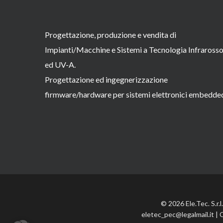
Progettazione, produzione e vendita di
Impianti/Macchine e Sistemi a Tecnologia Infraross
ed UV-A.
Progettazione ed ingegnerizzazione
firmware/hardware per sistemi elettronici embedde
© 2026 Ele.Tec. S.r.
eletec_pec@legalmail.it | 