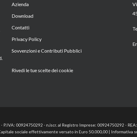
Azienda
Vi
4
Download
Contatti
T
o
Privacy Policy
Em
Sovvenzioni e Contributi Pubblici
d.
Rivedi le tue scelte dei cookie
l. - P.IVA: 00924750292 - n.iscr. al Registro Imprese: 00924750292 - RE
Capitale sociale effettivamente versato in Euro 50.000,00 |
Informativa s