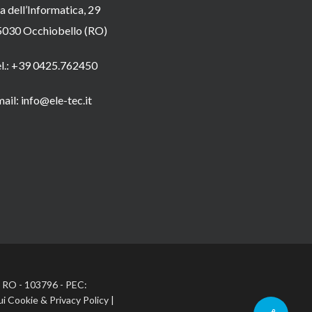
a dell’Informatica, 29
5030 Occhiobello (RO)
el.: +39 0425.762450
ail: info@ele-tec.it
A: RO - 103796 - PEC:
ui Cookie
&
Privacy Policy
|