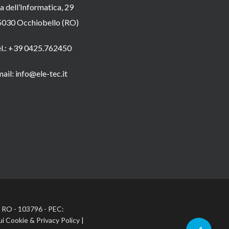
a dell’Informatica, 29
5030 Occhiobello (RO)
el.: +39 0425.762450
ail: info@ele-tec.it
A: RO - 103796 - PEC:
ui Cookie
&
Privacy Policy
|