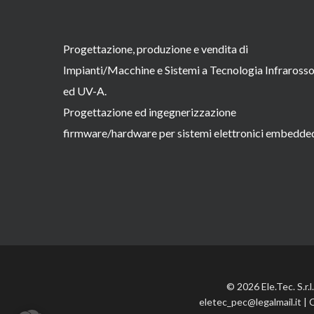
Progettazione, produzione e vendita di
Impianti/Macchine e Sistemi a Tecnologia Infraross
ed UV-A.
Progettazione ed ingegnerizzazione
firmware/hardware per sistemi elettronici embedde
© 2026 Ele.Tec. S.r.
eletec_pec@legalmail.it | 