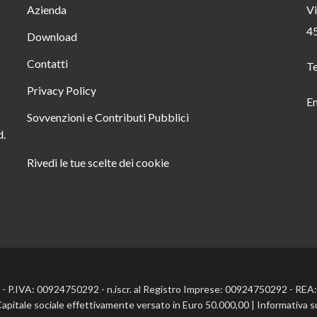
Azienda
Vi
4
Download
Contatti
T
o
Privacy Policy
Em
Sovvenzioni e Contributi Pubblici
d.
Rivedi le tue scelte dei cookie
l. - P.IVA: 00924750292 - n.iscr. al Registro Imprese: 00924750292 - RE
Capitale sociale effettivamente versato in Euro 50.000,00 |
Informativa s