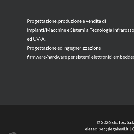
Progettazione, produzione e vendita di
Impianti/Macchine e Sistemi a Tecnologia Infraross
ed UV-A.
Progettazione ed ingegnerizzazione
firmware/hardware per sistemi elettronici embedde
© 2026 Ele.Tec. S.r.
eletec_pec@legalmail.it | 