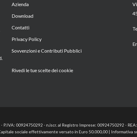
Azienda
Vi
4
Download
Contatti
T
o
Privacy Policy
Em
Sovvenzioni e Contributi Pubblici
d.
Rivedi le tue scelte dei cookie
l. - P.IVA: 00924750292 - n.iscr. al Registro Imprese: 00924750292 - RE
Capitale sociale effettivamente versato in Euro 50.000,00 |
Informativa s