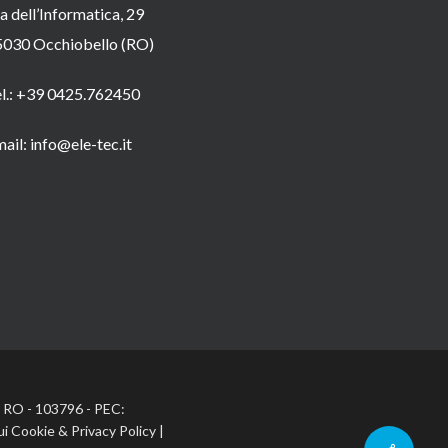
a dell’Informatica, 29
5030 Occhiobello (RO)
el.: +39 0425.762450
ail: info@ele-tec.it
A: RO - 103796 - PEC:
ui Cookie
&
Privacy Policy
|