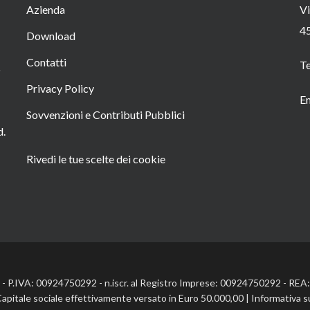
Azienda
Vi
4
Download
Contatti
T
o
Privacy Policy
Em
Sovvenzioni e Contributi Pubblici
d.
Rivedi le tue scelte dei cookie
l. - P.IVA: 00924750292 - n.iscr. al Registro Imprese: 00924750292 - RE
Capitale sociale effettivamente versato in Euro 50.000,00 |
Informativa s