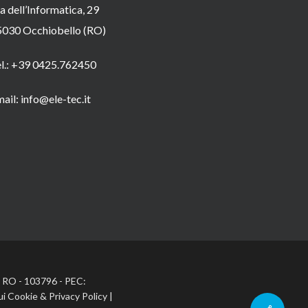
a dell’Informatica, 29
5030 Occhiobello (RO)
el.: +39 0425.762450
ail: info@ele-tec.it
A: RO - 103796 - PEC:
ui Cookie
&
Privacy Policy
|