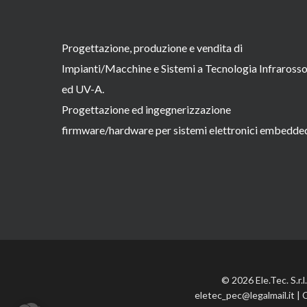
Progettazione, produzione e vendita di
Impianti/Macchine e Sistemi a Tecnologia Infraross
ed UV-A.
Progettazione ed ingegnerizzazione
firmware/hardware per sistemi elettronici embedde
© 2026 Ele.Tec. S.r.
eletec_pec@legalmail.it | 