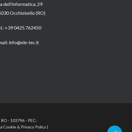
a dell’Informatica, 29
5030 Occhiobello (RO)
el.: +39 0425.762450
ail: info@ele-tec.it
A: RO - 103796 - PEC:
ui Cookie
&
Privacy Policy
|