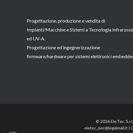
Progettazione, produzione e vendita di
Impianti/Macchine e Sistemi a Tecnologia Infraross
ed UV-A.
Progettazione ed ingegnerizzazione
firmware/hardware per sistemi elettronici embedde
© 2026 Ele.Tec. S.r.
eletec_pec@legalmail.it | 