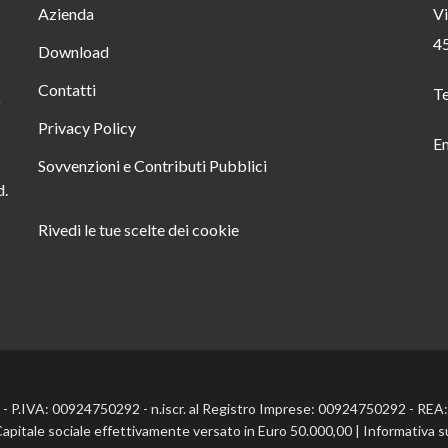
Azienda
Vi
4
Download
Contatti
T
o
Privacy Policy
Em
Sovvenzioni e Contributi Pubblici
d.
Rivedi le tue scelte dei cookie
l. - P.IVA: 00924750292 - n.iscr. al Registro Imprese: 00924750292 - RE
Capitale sociale effettivamente versato in Euro 50.000,00 |
Informativa s