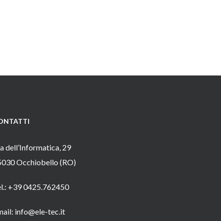
ONTATTI
a dell’Informatica, 29
5030 Occhiobello (RO)
el.: +39 0425.762450
ail: info@ele-tec.it