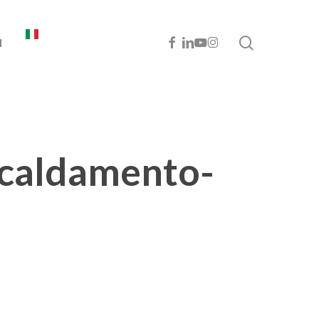
cerca
FACEBOOK
LINKEDIN
YOUTUBE
INSTAGRAM
I
scaldamento-