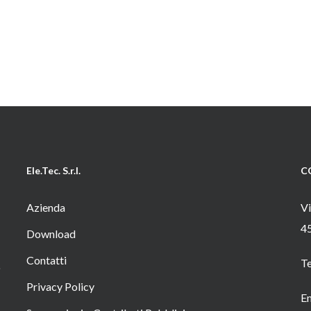
Ele.Tec. S.r.l.
C
Azienda
Vi
4
Download
Contatti
T
o
Privacy Policy
Em