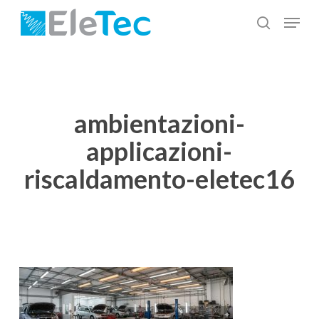
Salta
Menu
al
cerca
Chiudi
contenuto
menu
principale
ambientazioni-
applicazioni-
riscaldamento-eletec16