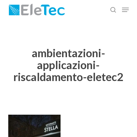
Salta
Menu
al
cerca
Chiudi
contenuto
menu
principale
ambientazioni-
applicazioni-
riscaldamento-eletec2