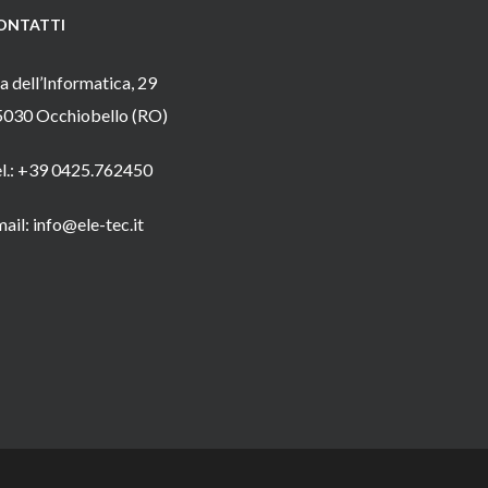
ONTATTI
a dell’Informatica, 29
5030 Occhiobello (RO)
el.: +39 0425.762450
ail: info@ele-tec.it