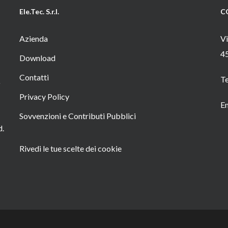
Ele.Tec. S.r.l.
C
Azienda
Vi
4
Download
Contatti
T
o
Privacy Policy
Em
Sovvenzioni e Contributi Pubblici
d.
Rivedi le tue scelte dei cookie