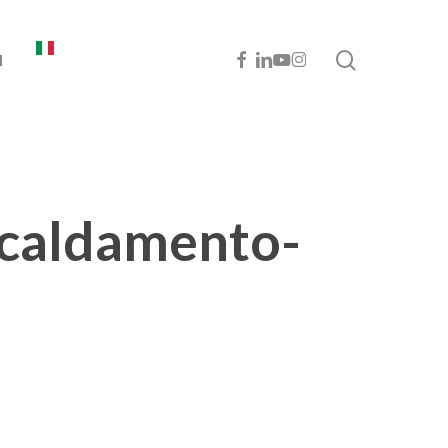
cerca
FACEBOOK
LINKEDIN
YOUTUBE
INSTAGRAM
I
scaldamento-