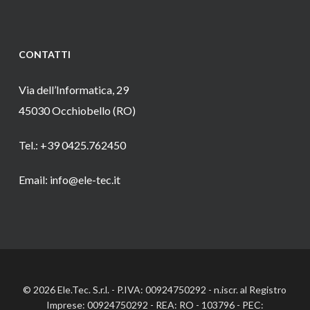
CONTATTI
Via dell’Informatica, 29
45030 Occhiobello (RO)
Tel.: +39 0425.762450
Email: info@ele-tec.it
© 2026 Ele.Tec. S.r.l. - P.IVA: 00924750292 - n.iscr. al Registro
Imprese: 00924750292 - REA: RO - 103796 - PEC: