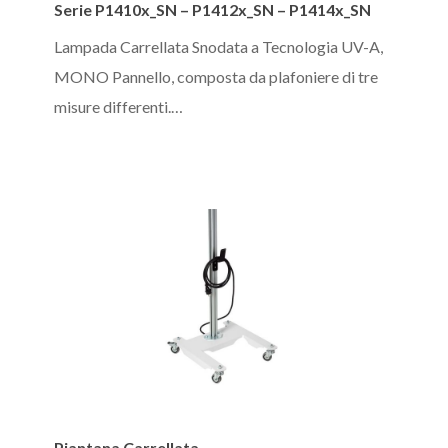
Serie P1410x_SN – P1412x_SN – P1414x_SN
P1410x_SN
–
Lampada Carrellata Snodata a Tecnologia UV-A,
P1412x_SN
MONO Pannello, composta da plafoniere di tre
–
misure differenti.…
P1414x_SN
Piantana
Piantana Carrellata