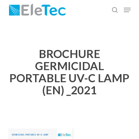
Salta
Menu
al
cerca
Chiudi
contenuto
menu
principale
BROCHURE
GERMICIDAL
PORTABLE UV-C LAMP
(EN) _2021