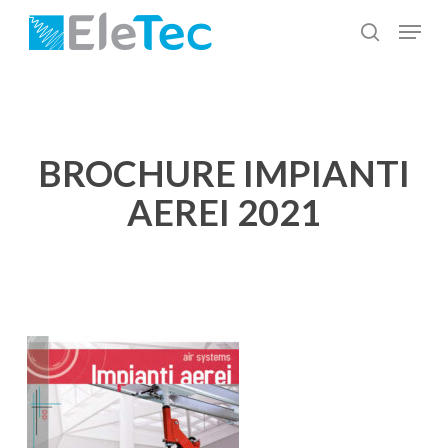
Salta
Menu
al
cerca
Chiudi
contenuto
menu
principale
BROCHURE IMPIANTI
AEREI 2021