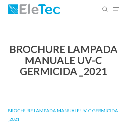
Salta
Menu
al
cerca
Chiudi
contenuto
menu
principale
BROCHURE LAMPADA
MANUALE UV-C
GERMICIDA _2021
BROCHURE LAMPADA MANUALE UV-C GERMICIDA
_2021