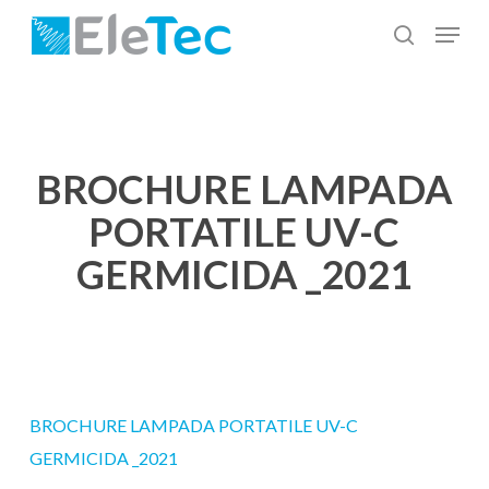
Salta
Menu
al
cerca
Chiudi
contenuto
menu
principale
BROCHURE LAMPADA
PORTATILE UV-C
GERMICIDA _2021
BROCHURE LAMPADA PORTATILE UV-C
GERMICIDA _2021