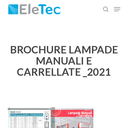
Salta
Menu
al
cerca
Chiudi
contenuto
menu
principale
BROCHURE LAMPADE
MANUALI E
CARRELLATE _2021