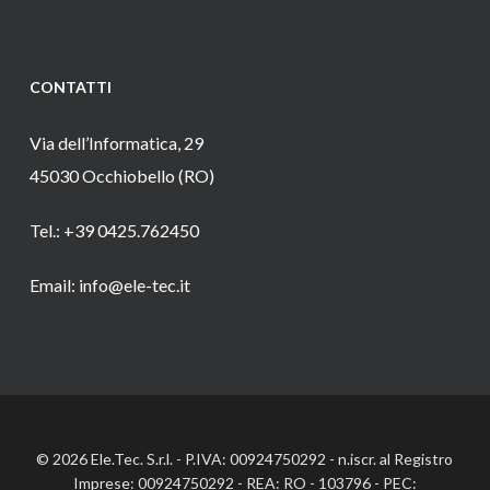
CONTATTI
Via dell’Informatica, 29
45030 Occhiobello (RO)
Tel.: +39 0425.762450
Email: info@ele-tec.it
© 2026 Ele.Tec. S.r.l. - P.IVA: 00924750292 - n.iscr. al Registro
Imprese: 00924750292 - REA: RO - 103796 - PEC: