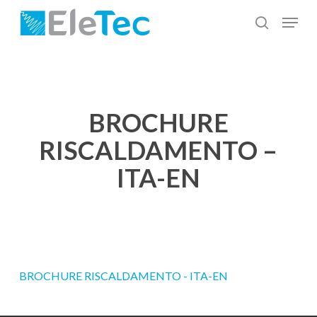
Salta
Menu
al
cerca
Chiudi
contenuto
menu
principale
BROCHURE
RISCALDAMENTO –
ITA-EN
BROCHURE RISCALDAMENTO - ITA-EN