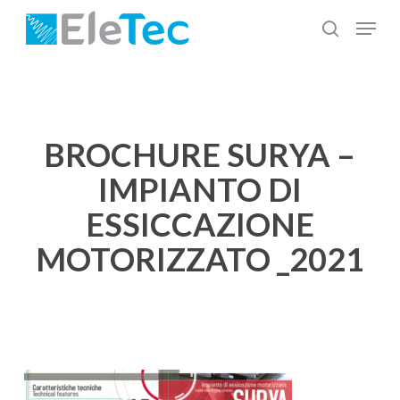
Salta
Menu
al
cerca
Chiudi
contenuto
menu
principale
BROCHURE SURYA –
IMPIANTO DI
ESSICCAZIONE
MOTORIZZATO _2021