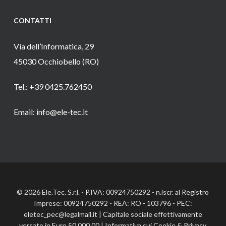
CONTATTI
Via dell’Informatica, 29
45030 Occhiobello (RO)
Tel.: +39 0425.762450
Email: info@ele-tec.it
© 2026 Ele.Tec. S.r.l. - P.IVA: 00924750292 - n.iscr. al Registro
Imprese: 00924750292 - REA: RO - 103796 - PEC:
eletec_pec@legalmail.it | Capitale sociale effettivamente
versato in Euro 50.000,00 |
Informativa sui Cookie
&
Privacy