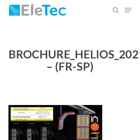
Salta
Menu
al
cerca
Chiudi
contenuto
menu
principale
BROCHURE_HELIOS_202
– (FR-SP)