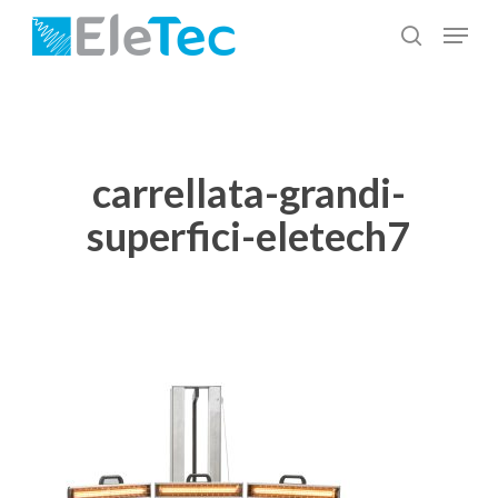
Salta
Menu
al
cerca
Chiudi
contenuto
menu
principale
carrellata-grandi-
superfici-eletech7