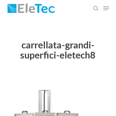
Salta
Menu
al
cerca
Chiudi
contenuto
menu
principale
carrellata-grandi-
superfici-eletech8