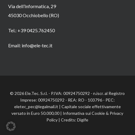
Via dell’Informatica, 29
45030 Occhiobello (RO)
Tel.: +39 0425.762450
Email: info@ele-tec.it
© 2026 Ele.Tec. S.r.l. - P.IVA: 00924750292 - n.iscr. al Registro
Imprese: 00924750292 - REA: RO - 103796 - PEC:
eletec_pec@legalmail.it | Capitale sociale effettivamente
versato in Euro 50.000,00 |
Informativa sui Cookie
&
Privacy
Policy
| Credits:
Digife