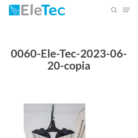
Salta
Menu
al
cerca
Chiudi
contenuto
menu
principale
0060-Ele-Tec-2023-06-
20-copia