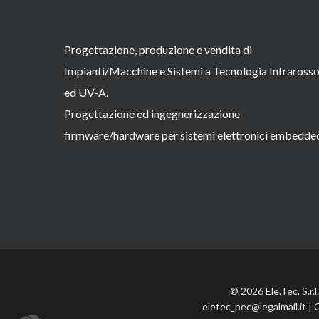
Progettazione, produzione e vendita di
Impianti/Macchine e Sistemi a Tecnologia Infraross
ed UV-A.
Progettazione ed ingegnerizzazione
firmware/hardware per sistemi elettronici embedde
© 2026 Ele.Tec. S.r.
eletec_pec@legalmail.it | 