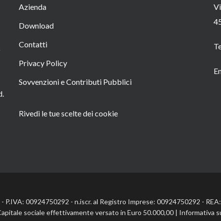
Azienda
Vi
4
Download
Contatti
T
o
Privacy Policy
Em
Sovvenzioni e Contributi Pubblici
d.
Rivedi le tue scelte dei cookie
l. - P.IVA: 00924750292 - n.iscr. al Registro Imprese: 00924750292 - RE
Capitale sociale effettivamente versato in Euro 50.000,00 |
Informativa s