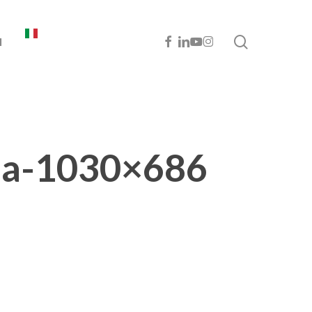
cerca
FACEBOOK
LINKEDIN
YOUTUBE
INSTAGRAM
I
ia-1030×686