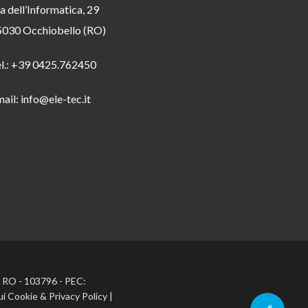
a dell’Informatica, 29
5030 Occhiobello (RO)
el.: +39 0425.762450
ail: info@ele-tec.it
A: RO - 103796 - PEC:
ui Cookie
&
Privacy Policy
|