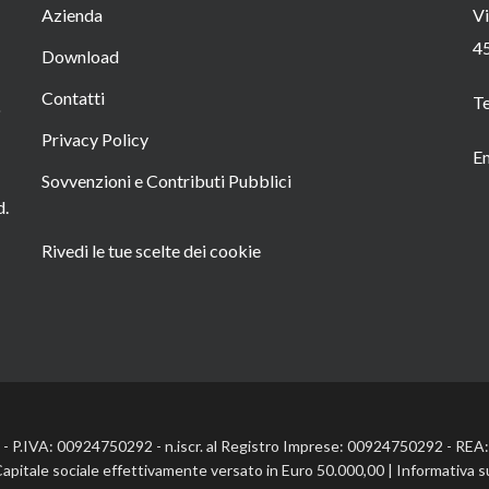
Azienda
Vi
4
Download
Contatti
T
o
Privacy Policy
Em
Sovvenzioni e Contributi Pubblici
d.
Rivedi le tue scelte dei cookie
l. - P.IVA: 00924750292 - n.iscr. al Registro Imprese: 00924750292 - RE
Capitale sociale effettivamente versato in Euro 50.000,00 |
Informativa s