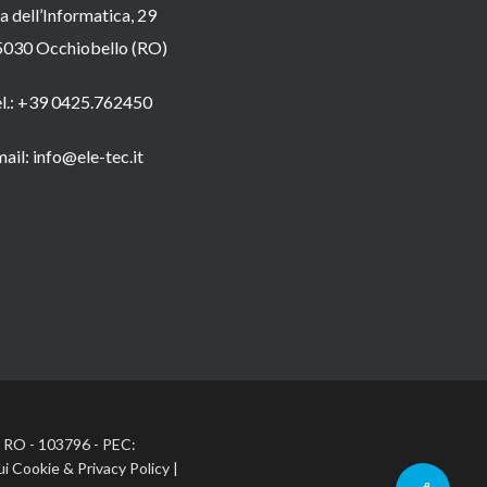
a dell’Informatica, 29
5030 Occhiobello (RO)
el.: +39 0425.762450
ail: info@ele-tec.it
A: RO - 103796 - PEC:
ui Cookie
&
Privacy Policy
|