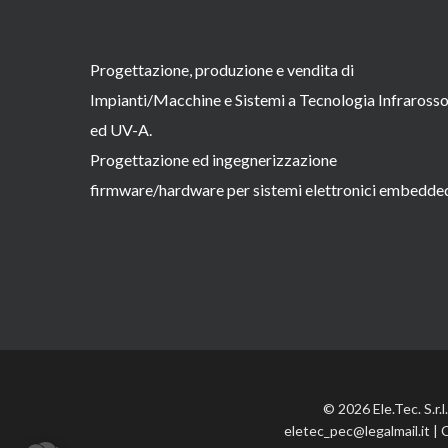
Progettazione, produzione e vendita di
Impianti/Macchine e Sistemi a Tecnologia Infraross
ed UV-A.
Progettazione ed ingegnerizzazione
firmware/hardware per sistemi elettronici embedde
© 2026 Ele.Tec. S.r.
eletec_pec@legalmail.it | 