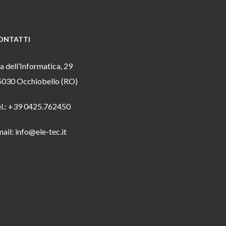
ONTATTI
a dell’Informatica, 29
5030 Occhiobello (RO)
el.: +39 0425.762450
ail: info@ele-tec.it