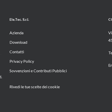
Ele.Tec. S.r.l.
C
Azienda
Vi
4
Download
Contatti
T
o
Privacy Policy
Em
Sovvenzioni e Contributi Pubblici
d.
Rivedi le tue scelte dei cookie