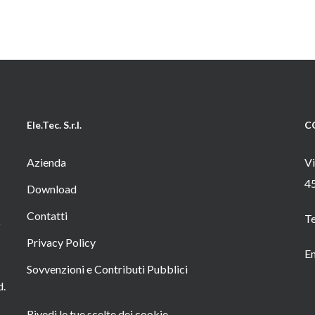
Ele.Tec. S.r.l.
C
Azienda
Vi
4
Download
Contatti
T
o
Privacy Policy
Em
Sovvenzioni e Contributi Pubblici
d.
Rivedi le tue scelte dei cookie