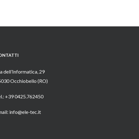
ONTATTI
a dell’Informatica, 29
5030 Occhiobello (RO)
el.: +39 0425.762450
ail: info@ele-tec.it