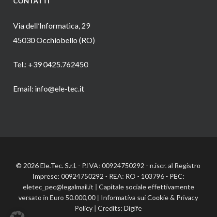
CONTATTI
Via dell’Informatica, 29
45030 Occhiobello (RO)
Tel.: +39 0425.762450
Email: info@ele-tec.it
© 2026 Ele.Tec. S.r.l. - P.IVA: 00924750292 - n.iscr. al Registro
Imprese: 00924750292 - REA: RO - 103796 - PEC:
eletec_pec@legalmail.it | Capitale sociale effettivamente
versato in Euro 50.000,00 |
Informativa sui Cookie
&
Privacy
Policy
| Credits:
Digife