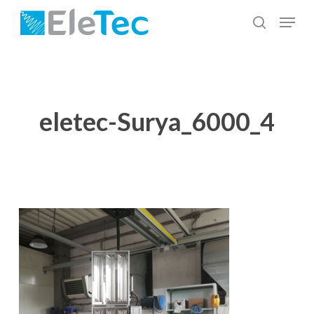
Salta
Menu
al
cerca
Chiudi
contenuto
menu
principale
eletec-Surya_6000_4