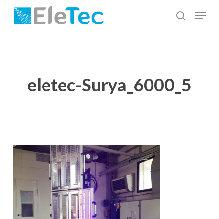
Salta
Menu
al
cerca
Chiudi
contenuto
menu
principale
eletec-Surya_6000_5