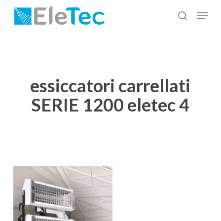
Salta
Menu
al
cerca
Chiudi
contenuto
menu
principale
essiccatori carrellati
SERIE 1200 eletec 4