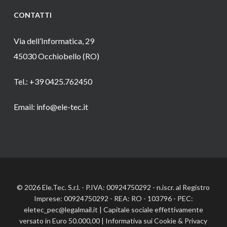
CONTATTI
Via dell’Informatica, 29
45030 Occhiobello (RO)
Tel.: +39 0425.762450
Email: info@ele-tec.it
© 2026 Ele.Tec. S.r.l. - P.IVA: 00924750292 - n.iscr. al Registro
Imprese: 00924750292 - REA: RO - 103796 - PEC:
eletec_pec@legalmail.it | Capitale sociale effettivamente
versato in Euro 50.000,00 |
Informativa sui Cookie
&
Privacy