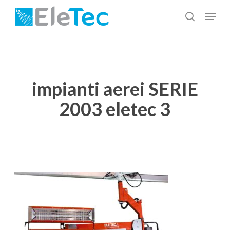
Salta
Menu
al
cerca
Chiudi
contenuto
menu
principale
impianti aerei SERIE
2003 eletec 3