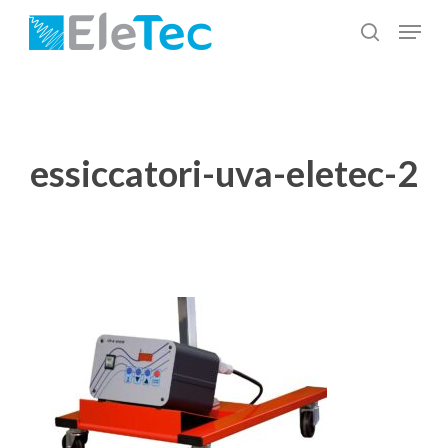
Salta
Menu
al
cerca
Chiudi
contenuto
menu
principale
essiccatori-uva-eletec-2