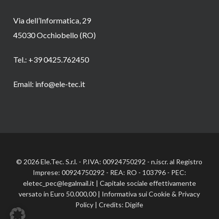
Via dell’Informatica, 29
45030 Occhiobello (RO)
Tel.: +39 0425.762450
Email: info@ele-tec.it
© 2026 Ele.Tec. S.r.l. - P.IVA: 00924750292 - n.iscr. al Registro
Imprese: 00924750292 - REA: RO - 103796 - PEC:
eletec_pec@legalmail.it | Capitale sociale effettivamente
versato in Euro 50.000,00 |
Informativa sui Cookie
&
Privacy
Policy
| Credits:
Digife