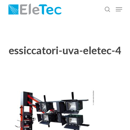
Salta
Menu
al
cerca
Chiudi
contenuto
menu
principale
essiccatori-uva-eletec-4