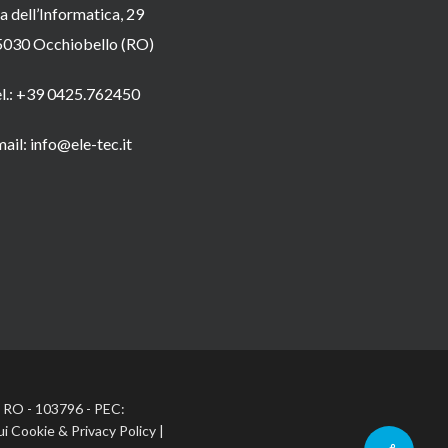
a dell’Informatica, 29
5030 Occhiobello (RO)
el.: +39 0425.762450
ail: info@ele-tec.it
A: RO - 103796 - PEC:
ui Cookie
&
Privacy Policy
|