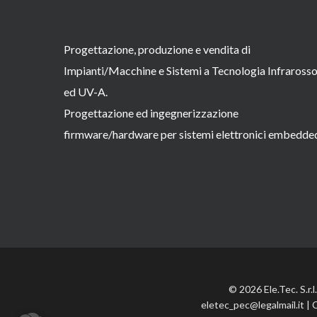
Progettazione, produzione e vendita di
Impianti/Macchine e Sistemi a Tecnologia Infraross
ed UV-A.
Progettazione ed ingegnerizzazione
firmware/hardware per sistemi elettronici embedde
© 2026 Ele.Tec. S.r.
eletec_pec@legalmail.it | 