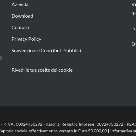
Azienda
Vi
4
Download
Contatti
T
o
Privacy Policy
Em
Sovvenzioni e Contributi Pubblici
d.
Rivedi le tue scelte dei cookie
l. - P.IVA: 00924750292 - n.iscr. al Registro Imprese: 00924750292 - RE
Capitale sociale effettivamente versato in Euro 50.000,00 |
Informativa s