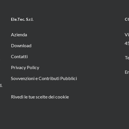
Ele.Tec. S.r.l.
C
Azienda
Vi
4
Download
Contatti
T
o
Privacy Policy
Em
Sovvenzioni e Contributi Pubblici
d.
Rivedi le tue scelte dei cookie