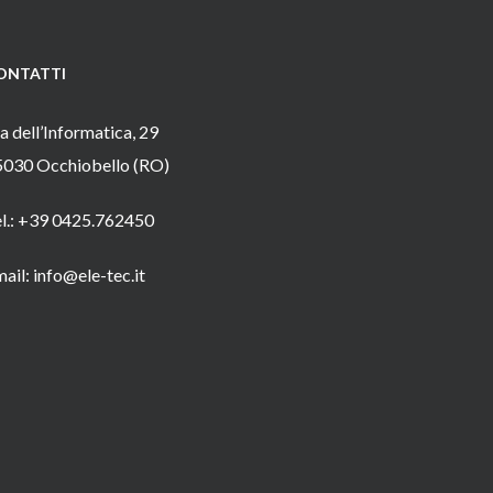
ONTATTI
a dell’Informatica, 29
5030 Occhiobello (RO)
el.: +39 0425.762450
ail: info@ele-tec.it