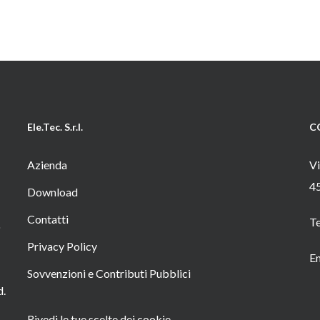
Ele.Tec. S.r.l.
C
Azienda
Vi
4
Download
Contatti
T
o
Privacy Policy
Em
Sovvenzioni e Contributi Pubblici
d.
Rivedi le tue scelte dei cookie