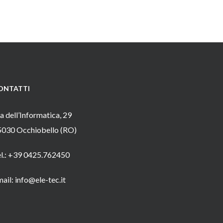
ONTATTI
a dell’Informatica, 29
5030 Occhiobello (RO)
el.: +39 0425.762450
ail: info@ele-tec.it