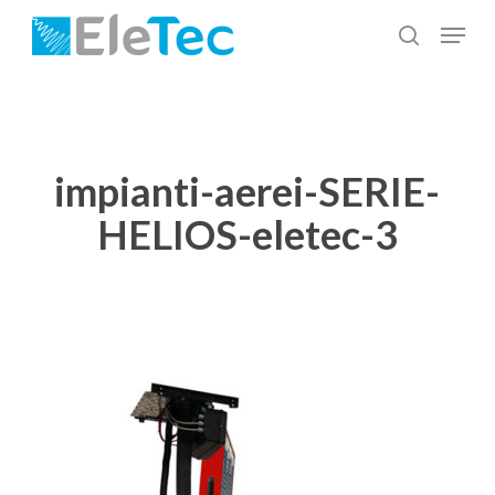
Salta
Menu
al
cerca
Chiudi
contenuto
menu
principale
impianti-aerei-SERIE-
HELIOS-eletec-3