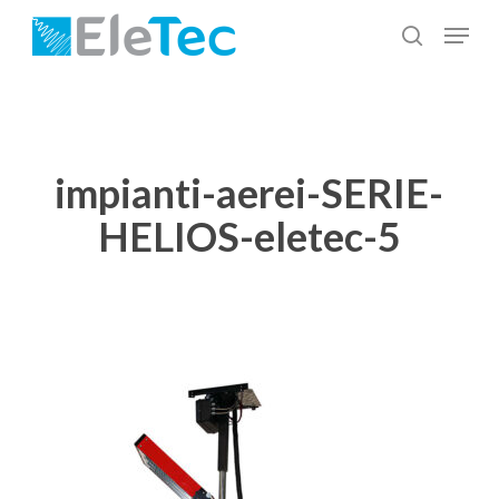
Salta
Menu
al
cerca
Chiudi
contenuto
menu
principale
impianti-aerei-SERIE-
HELIOS-eletec-5