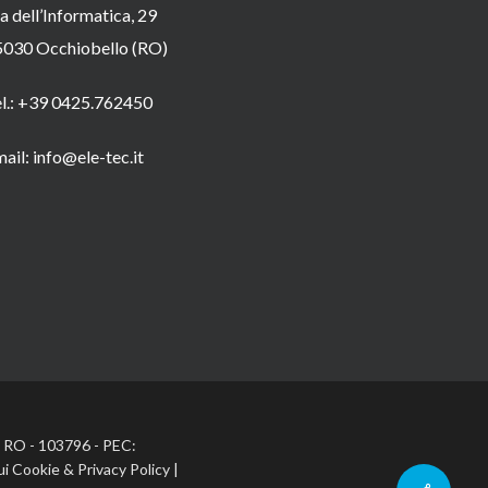
a dell’Informatica, 29
5030 Occhiobello (RO)
el.: +39 0425.762450
ail: info@ele-tec.it
A: RO - 103796 - PEC:
ui Cookie
&
Privacy Policy
|