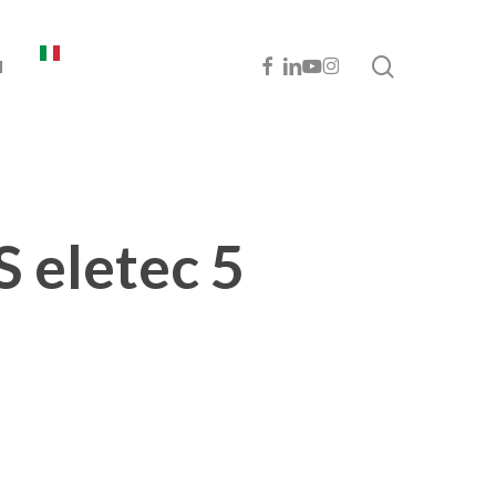
cerca
FACEBOOK
LINKEDIN
YOUTUBE
INSTAGRAM
I
 eletec 5