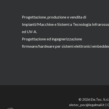
Progettazione, produzione e vendita di
Impianti/Macchine e Sistemi a Tecnologia Infraross
ed UV-A.
Progettazione ed ingegnerizzazione
firmware/hardware per sistemi elettronici embedde
© 2026 Ele.Tec. S.r.
eletec_pec@legalmail.it | 