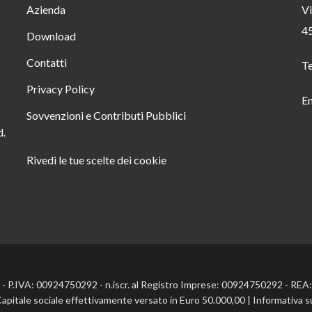
Azienda
Vi
4
Download
Contatti
T
o
Privacy Policy
Em
Sovvenzioni e Contributi Pubblici
d.
Rivedi le tue scelte dei cookie
l. - P.IVA: 00924750292 - n.iscr. al Registro Imprese: 00924750292 - RE
Capitale sociale effettivamente versato in Euro 50.000,00 |
Informativa s