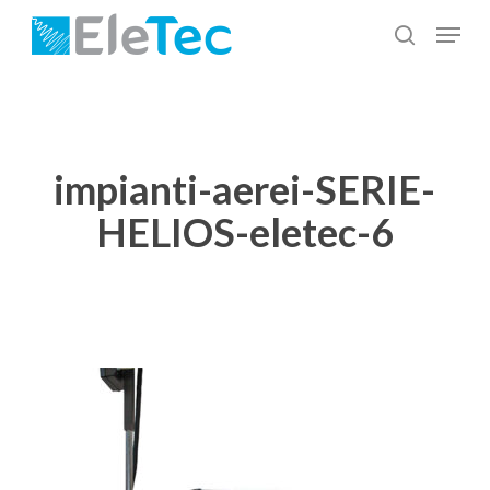
Salta
Menu
al
cerca
Chiudi
contenuto
menu
principale
impianti-aerei-SERIE-
HELIOS-eletec-6