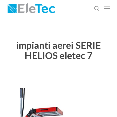
Salta
Menu
al
cerca
Chiudi
contenuto
menu
principale
impianti aerei SERIE
HELIOS eletec 7