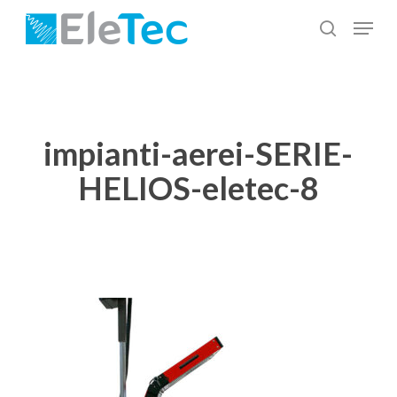
Salta
Menu
al
cerca
Chiudi
contenuto
menu
principale
impianti-aerei-SERIE-
HELIOS-eletec-8